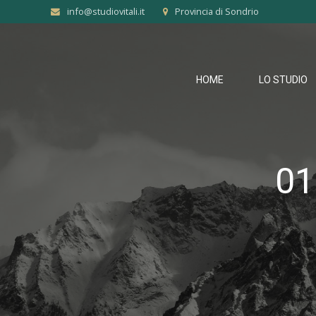
info@studiovitali.it
Provincia di Sondrio
HOME
LO STUDIO
01