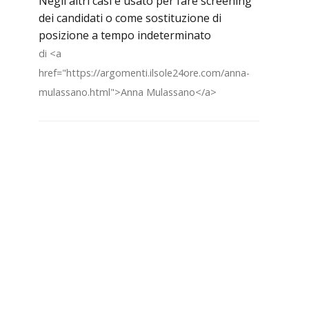
Negli altri casi è usato per fare screening
dei candidati o come sostituzione di
posizione a tempo indeterminato
di <a
href="https://argomenti.ilsole24ore.com/anna-
mulassano.html">Anna Mulassano</a>