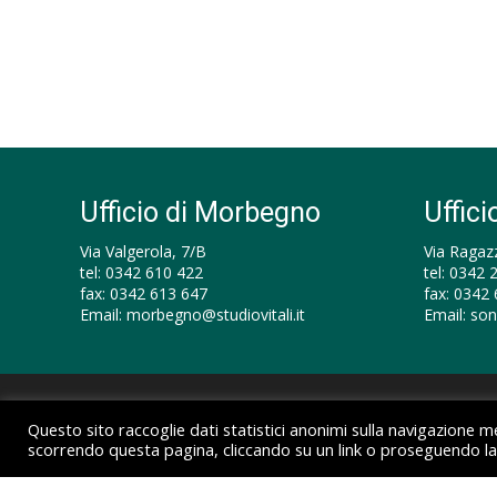
Ufficio di Morbegno
Uffici
Via Valgerola, 7/B
Via Ragazz
tel:
0342 610 422
tel:
0342 
fax:
0342 613 647
fax:
0342 
Email:
morbegno@studiovitali.it
Email:
son
© 2026 Studio Vitali Dottori Commercialisti – P.IVA 0017
Questo sito raccoglie dati statistici anonimi sulla navigazione 
scorrendo questa pagina, cliccando su un link o proseguendo la 