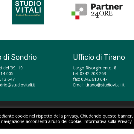
o di Sondrio
Ufficio di Tirano
i del ’99, 19
Largo Risorgimento, 8
214 005
tel:
0342 703 263
613 647
fax:
0342 613 647
drio@studiovitali.it
Email:
tirano@studiovitali.it
2550147 |
Informativa sulla Privacy
|
Informativa sui Cookie
mediante cookie nel rispetto della privacy. Chiudendo questo banner,
navigazione acconsenti all’uso dei cookie.
Informativa sulla Privacy