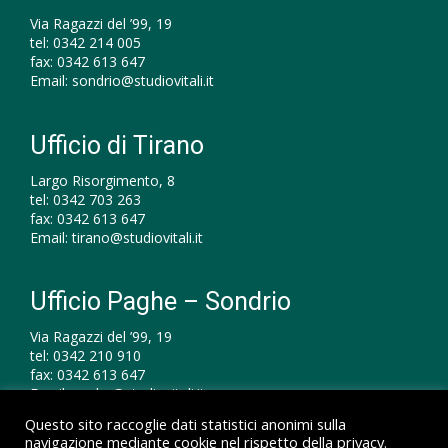
Via Ragazzi del ’99, 19
tel:
0342 214 005
fax:
0342 613 647
Email:
sondrio@studiovitali.it
Ufficio di Tirano
Largo Risorgimento, 8
tel:
0342 703 263
fax:
0342 613 647
Email:
tirano@studiovitali.it
Ufficio Paghe – Sondrio
Via Ragazzi del ’99, 19
tel:
0342 210 910
fax:
0342 613 647
Email:
paghe@studiovitali.it
Questo sito raccoglie dati statistici anonimi sulla
navigazione mediante cookie nel rispetto della privacy.