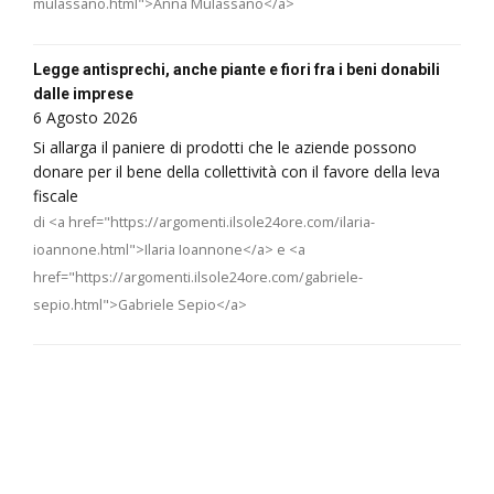
mulassano.html">Anna Mulassano</a>
Legge antisprechi, anche piante e fiori fra i beni donabili
dalle imprese
6 Agosto 2026
Si allarga il paniere di prodotti che le aziende possono
donare per il bene della collettività con il favore della leva
fiscale
di <a href="https://argomenti.ilsole24ore.com/ilaria-
ioannone.html">Ilaria Ioannone</a> e <a
href="https://argomenti.ilsole24ore.com/gabriele-
sepio.html">Gabriele Sepio</a>