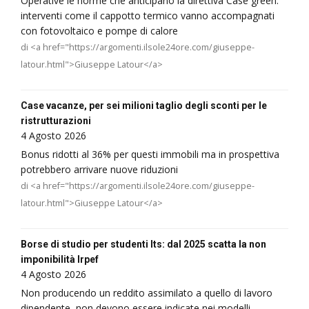
Operative le norme che anticipano la direttiva Case green:
interventi come il cappotto termico vanno accompagnati
con fotovoltaico e pompe di calore
di <a href="https://argomenti.ilsole24ore.com/giuseppe-
latour.html">Giuseppe Latour</a>
Case vacanze, per sei milioni taglio degli sconti per le
ristrutturazioni
4 Agosto 2026
Bonus ridotti al 36% per questi immobili ma in prospettiva
potrebbero arrivare nuove riduzioni
di <a href="https://argomenti.ilsole24ore.com/giuseppe-
latour.html">Giuseppe Latour</a>
Borse di studio per studenti Its: dal 2025 scatta la non
imponibilità Irpef
4 Agosto 2026
Non producendo un reddito assimilato a quello di lavoro
dipendente, non devono essere indicate nei modelli