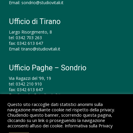
Email:
sondrio@studiovitali.it
Ufficio di Tirano
Largo Risorgimento, 8
tel:
0342 703 263
fax:
0342 613 647
Email:
tirano@studiovitali.it
Ufficio Paghe – Sondrio
Via Ragazzi del ’99, 19
tel:
0342 210 910
fax:
0342 613 647
Email:
paghe@studiovitali.it
Questo sito raccoglie dati statistici anonimi sulla
navigazione mediante cookie nel rispetto della privacy.
Chiudendo questo banner, scorrendo questa pagina,
cliccando su un link o proseguendo la navigazione
© 2026 Studio Vitali Dottori Commercialisti – P.IVA
acconsenti all’uso dei cookie.
Informativa sulla Privacy
00172550147 |
Informativa sulla Privacy
|
Informativa sui