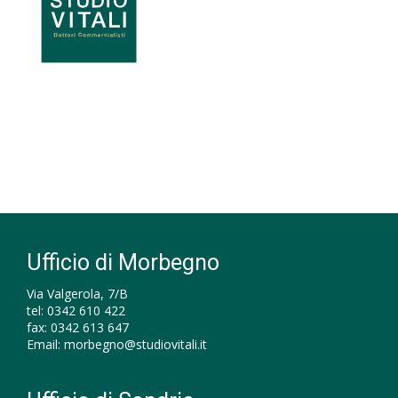
Ufficio di Morbegno
Via Valgerola, 7/B
tel:
0342 610 422
fax:
0342 613 647
Email:
morbegno@studiovitali.it