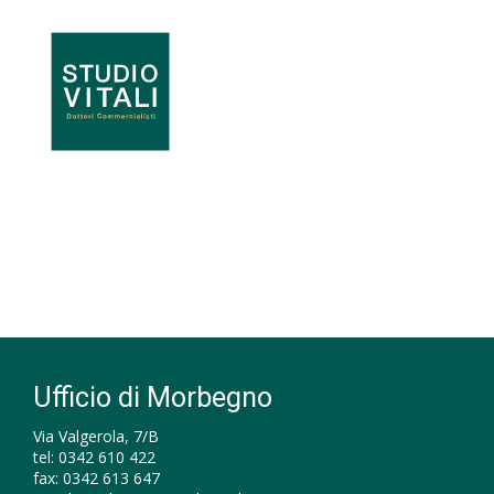
Ufficio di Morbegno
Via Valgerola, 7/B
tel:
0342 610 422
fax:
0342 613 647