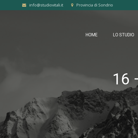
info@studiovitali.it
Provincia di Sondrio
HOME
LO STUDIO
16 