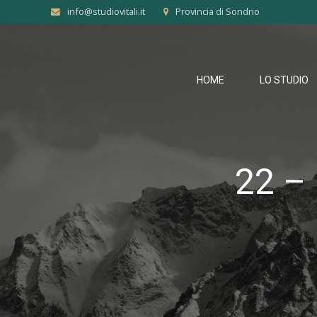
info@studiovitali.it
Provincia di Sondrio
HOME
LO STUDIO
22 –