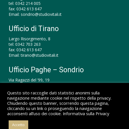
tel:
0342 214 005
fax:
0342 613 647
Email:
sondrio@studiovitali.it
Ufficio di Tirano
Largo Risorgimento, 8
tel:
0342 703 263
fax:
0342 613 647
Email:
tirano@studiovitali.it
Ufficio Paghe – Sondrio
Via Ragazzi del ’99, 19
tel:
0342 210 910
fax:
0342 613 647
Questo sito raccoglie dati statistici anonimi sulla
Email:
paghe@studiovitali.it
navigazione mediante cookie nel rispetto della privacy.
Chiudendo questo banner, scorrendo questa pagina,
cliccando su un link o proseguendo la navigazione
acconsenti all’uso dei cookie.
Informativa sulla Privacy
© 2026 Studio Vitali Dottori Commercialisti – P.IVA
Accetto
00172550147 |
Informativa sulla Privacy
|
Informativa sui