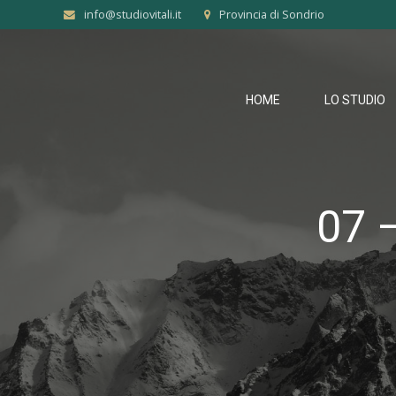
info@studiovitali.it
Provincia di Sondrio
HOME
LO STUDIO
07 –