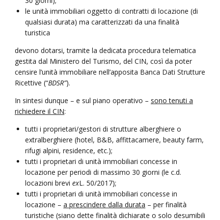
30 giorni);
le unità immobiliari oggetto di contratti di locazione (di
qualsiasi durata) ma caratterizzati da una finalità
turistica
devono dotarsi, tramite la dedicata procedura telematica
gestita dal Ministero del Turismo, del CIN, così da poter
censire l’unità immobiliare nell’apposita Banca Dati Strutture
Ricettive (“
BDSR”
).
In sintesi dunque – e sul piano operativo –
sono tenuti a
richiedere il CIN
:
tutti i proprietari/gestori di strutture alberghiere o
extralberghiere (hotel, B&B, affittacamere, beauty farm,
rifugi alpini, residence, etc.);
tutti i proprietari di unità immobiliari concesse in
locazione per periodi di massimo 30 giorni (le c.d.
locazioni brevi
ex
L. 50/2017);
tutti i proprietari di unità immobiliari concesse in
locazione –
a prescindere dalla durata
– per finalità
turistiche (siano dette finalità dichiarate o solo desumibili