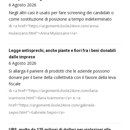
6 Agosto 2026
Negli altri casi è usato per fare screening dei candidati o
come sostituzione di posizione a tempo indeterminato
di <a href="https://argomenti.ilsole24ore.com/anna-
mulassano.html">Anna Mulassano</a>
Legge antisprechi, anche piante e fiori fra i beni donabili
dalle imprese
6 Agosto 2026
Si allarga il paniere di prodotti che le aziende possono
donare per il bene della collettività con il favore della leva
fiscale
di <a href="https://argomenti.ilsole24ore.com/ilaria-
ioannone.html">Ilaria Ioannone</a> e <a
href="https://argomenti.ilsole24ore.com/gabriele-
sepio.html">Gabriele Sepio</a>
UBS, multa da 125 milioni di dollari per violazioni alla