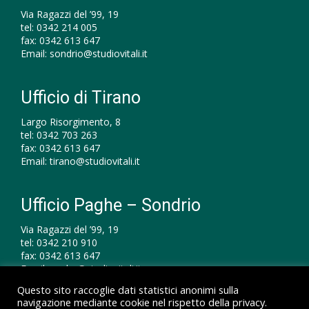
Via Ragazzi del ’99, 19
tel:
0342 214 005
fax:
0342 613 647
Email:
sondrio@studiovitali.it
Ufficio di Tirano
Largo Risorgimento, 8
tel:
0342 703 263
fax:
0342 613 647
Email:
tirano@studiovitali.it
Ufficio Paghe – Sondrio
Via Ragazzi del ’99, 19
tel:
0342 210 910
fax:
0342 613 647
Email:
paghe@studiovitali.it
Questo sito raccoglie dati statistici anonimi sulla
navigazione mediante cookie nel rispetto della privacy.